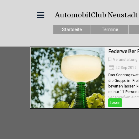
AutomobilClub Neustadt e
Startseite
Termine
Federweißer 
Veranstaltung
22 Sep 2019
Das Sonntagswett
die Gruppe im Fre
bewirten lassen k
es nur 11 Persone
Federweißen einma
Lesen