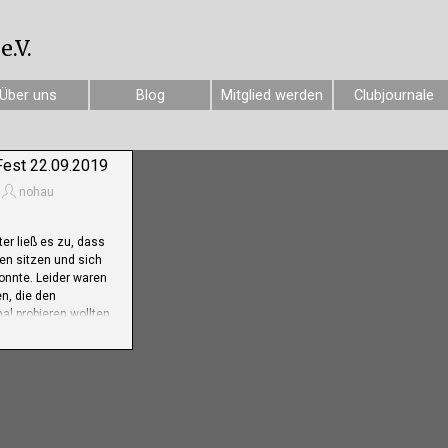
.V.
Über uns
Blog
Mitglied werden
Clubjournale
Fest 22.09.2019
nohau
er ließ es zu, dass
ien sitzen und sich
onnte. Leider waren
n, die den
l probieren wollten.