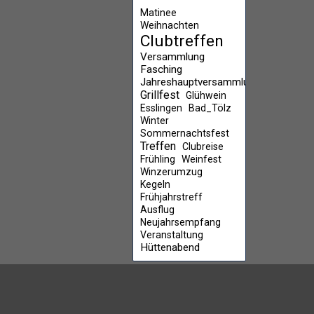
Matinee
Weihnachten
Clubtreffen
Versammlung
Fasching
Jahreshauptversammlung
Grillfest
Glühwein
Esslingen
Bad_Tölz
Winter
Sommernachtsfest
Treffen
Clubreise
Frühling
Weinfest
Winzerumzug
Kegeln
Frühjahrstreff
Ausflug
Neujahrsempfang
Veranstaltung
Hüttenabend