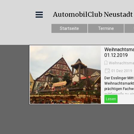
AutomobilClub Neustadt e
Startseite
Termine
Weihnachtsma
01.12.2019
Weihnachtsma
01 Dez 2019
Der Esslinger Mitt
Weihnachtsmarkt 
prächtigen Fachwe
mittlerweile zu 
Lesen
und größten Weih
Deutschland.