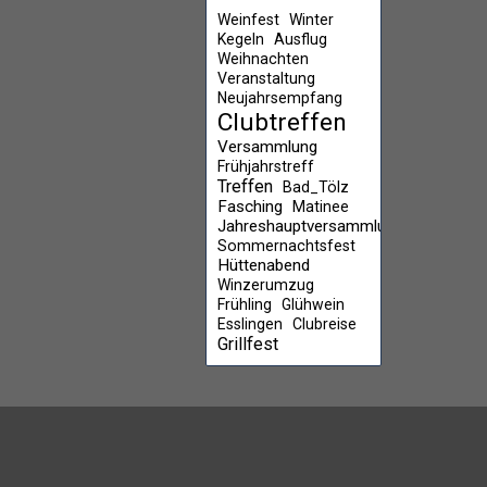
Weinfest
Winter
Kegeln
Ausflug
Weihnachten
Veranstaltung
Neujahrsempfang
Clubtreffen
Versammlung
Frühjahrstreff
Treffen
Bad_Tölz
Fasching
Matinee
Jahreshauptversammlung
Sommernachtsfest
Hüttenabend
Winzerumzug
Frühling
Glühwein
Esslingen
Clubreise
Grillfest