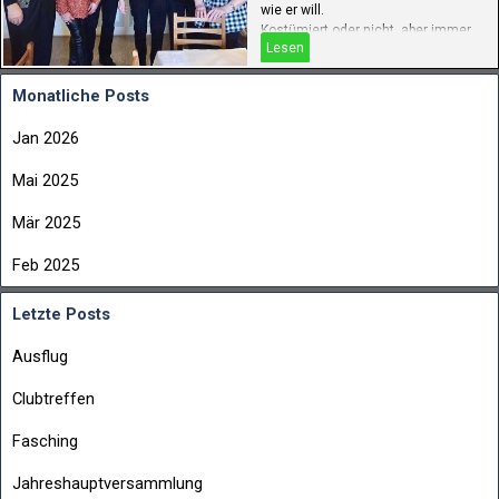
wie er will.
Kostümiert oder nicht, aber immer
Lesen
mit Humor. So war es auch bei
diesem Treff.
Monatliche Posts
Jan 2026
Mai 2025
Mär 2025
Feb 2025
Letzte Posts
Ausflug
Clubtreffen
Fasching
Jahreshauptversammlung