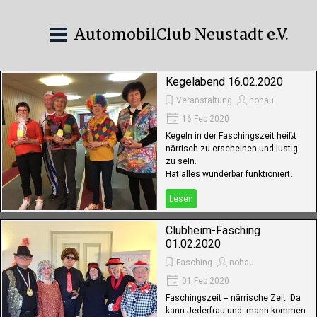
AutomobilClub Neustadt e.V.
Kegelabend 16.02.2020
Veranstaltung
nohau
16 Feb 2020
Kegeln in der Faschingszeit heißt
närrisch zu erscheinen und lustig
zu sein.
Hat alles wunderbar funktioniert.
Lesen
Clubheim-Fasching
01.02.2020
Fasching
nohau
01 Feb 2020
Faschingszeit = närrische Zeit. Da
kann Jederfrau und -mann kommen