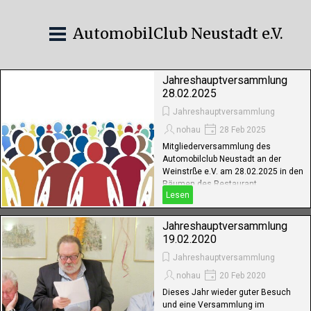
AutomobilClub Neustadt e.V.
Jahreshauptversammlung
28.02.2025
Jahreshauptversammlung
nohau
28 Feb 2025
Mitgliederversammlung des
Automobilclub Neustadt an der
Weinstrße e.V. am 28.02.2025 in den
Räumen des Restaurant
Lesen
Hildenbrandseck, NW-Königsbach
Jahreshauptversammlung
19.02.2020
Jahreshauptversammlung
nohau
20 Feb 2020
Dieses Jahr wieder guter Besuch
und eine Versammlung im