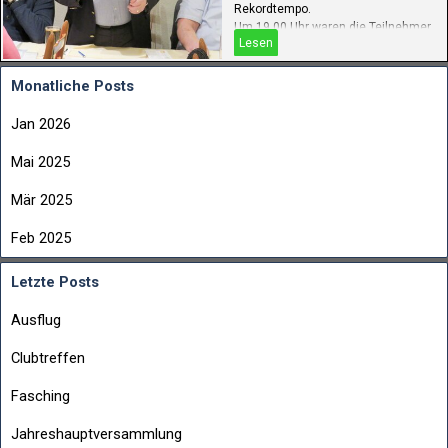
Rekordtempo.
Um 19.00 Uhr waren die Teilnehmer
Lesen
zur Vesper eingeladen, originell
pfälzisch zubereitet und allen
wohlschmeckend.
Monatliche Posts
Jan 2026
Mai 2025
Mär 2025
Feb 2025
Letzte Posts
Ausflug
Clubtreffen
Fasching
Jahreshauptversammlung