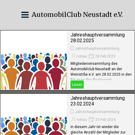
AutomobilClub Neustadt e.V.
Jahreshauptversammlung
28.02.2025
Jahreshauptversammlung
nohau
28 Feb 2025
Mitgliederversammlung des
Automobilclub Neustadt an der
Weinstrße e.V. am 28.02.2025 in den
Räumen des Restaurant
Lesen
Hildenbrandseck, NW-Königsbach
Jahreshauptversammlung
23.02.2024
Jahreshauptversammlung
nohau
23 Feb 2024
In diesem Jahr ist wieder die
gleiche Anzahl der Mitglieder zur