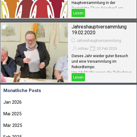
Hauptversammlung in der
Gaststätte "Zum Griechen" am
Lesen
Hildenbrandseck in NW-Königsbach
erschienen
Jahreshauptversammlung
19.02.2020
Jahreshauptversammlung
nohau
20 Feb 2020
Dieses Jahr wieder guter Besuch
und eine Versammlung im
Rekordtempo.
Um 19.00 Uhr waren die Teilnehmer
Lesen
zur Vesper eingeladen, originell
pfälzisch zubereitet und allen
wohlschmeckend.
Monatliche Posts
Jan 2026
Mai 2025
Mär 2025