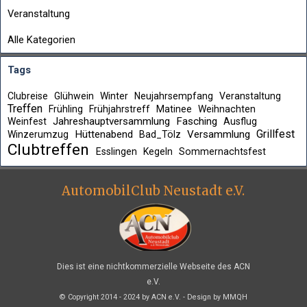
Veranstaltung
Alle Kategorien
Tags
Clubreise
Glühwein
Winter
Neujahrsempfang
Veranstaltung
Treffen
Frühling
Frühjahrstreff
Matinee
Weihnachten
Jahreshauptversammlung
Fasching
Weinfest
Ausflug
Grillfest
Hüttenabend
Versammlung
Winzerumzug
Bad_Tölz
Clubtreffen
Esslingen
Kegeln
Sommernachtsfest
AutomobilClub Neustadt e.V.
Dies ist eine nichtkommerzielle Webseite des ACN
e.V.
© Copyright 2014 - 2024 by ACN e.V. -
Design by MMQH