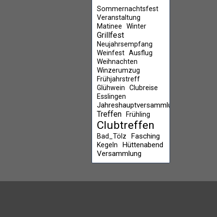
Sommernachtsfest
Veranstaltung
Matinee
Winter
Grillfest
Neujahrsempfang
Weinfest
Ausflug
Weihnachten
Winzerumzug
Frühjahrstreff
Glühwein
Clubreise
Esslingen
Jahreshauptversammlung
Treffen
Frühling
Clubtreffen
Fasching
Bad_Tölz
Hüttenabend
Kegeln
Versammlung