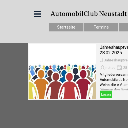
AutomobilClub Neustadt e
Startseite
Termine
Jahreshauptv
28.02.2025
Jahreshauptv
nohau
28 
Mitgliederversa
Automobilclub Ne
Weinstrße e.V. am
Räumen des Rest
Lesen
Hildenbrandseck