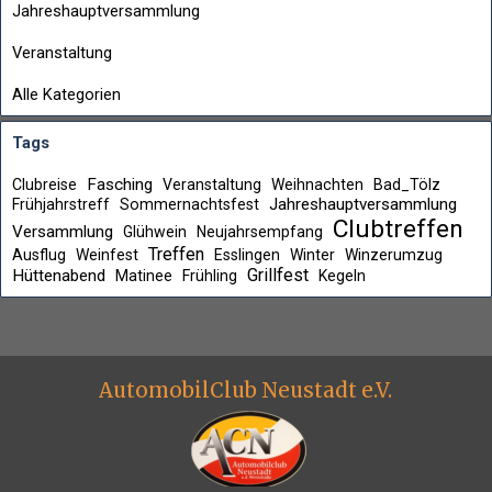
Jahreshauptversammlung
Veranstaltung
Alle Kategorien
Tags
Fasching
Clubreise
Veranstaltung
Weihnachten
Bad_Tölz
Jahreshauptversammlung
Frühjahrstreff
Sommernachtsfest
Clubtreffen
Versammlung
Glühwein
Neujahrsempfang
Treffen
Ausflug
Weinfest
Esslingen
Winter
Winzerumzug
Grillfest
Hüttenabend
Matinee
Frühling
Kegeln
AutomobilClub Neustadt e.V.