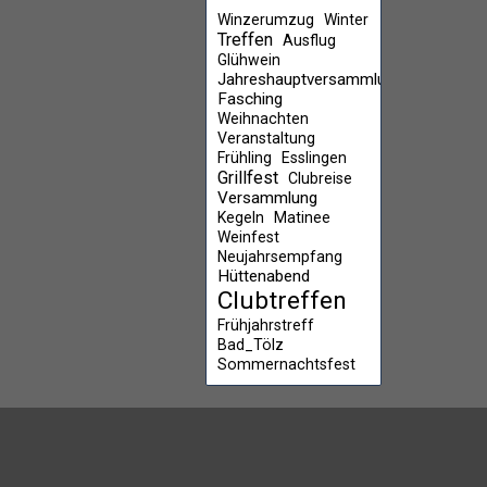
Winzerumzug
Winter
Treffen
Ausflug
Glühwein
Jahreshauptversammlung
Fasching
Weihnachten
Veranstaltung
Frühling
Esslingen
Grillfest
Clubreise
Versammlung
Kegeln
Matinee
Weinfest
Neujahrsempfang
Hüttenabend
Clubtreffen
Frühjahrstreff
Bad_Tölz
Sommernachtsfest