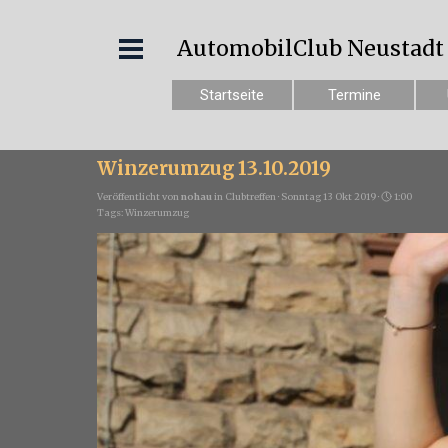
AutomobilClub Neustadt e
Startseite
Termine
Winzerumzug 13.10.2019
Veröffentlicht von
nohau
in
Clubtreffen
· Sonntag 13 Okt 2019 ·
1:00
Tags:
Winzerumzug