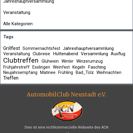
Jahreshauptversammlung
Veranstaltung
Alle Kategorien
Tags
Grillfest
Jahreshauptversammlung
Sommernachtsfest
Hüttenabend
Versammlung
Veranstaltung
Clubreise
Ausflug
Clubtreffen
Glühwein
Winter
Winzerumzug
Fasching
Frühjahrstreff
Esslingen
Weinfest
Kegeln
Neujahrsempfang
Matinee
Frühling
Bad_Tölz
Weihnachten
Treffen
AutomobilClub Neustadt e.V.
Dies ist eine nichtkommerzielle Webseite des ACN