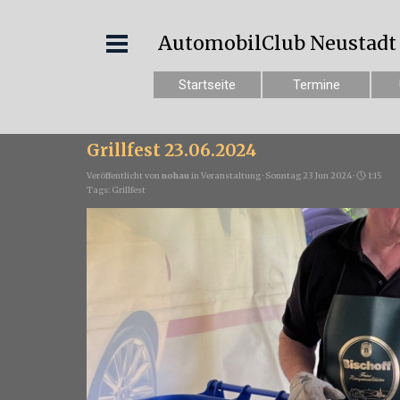
AutomobilClub Neustadt e
Startseite
Termine
Grillfest 23.06.2024
Veröffentlicht von
nohau
in
Veranstaltung
· Sonntag 23 Jun 2024 ·
1:15
Tags:
Grillfest