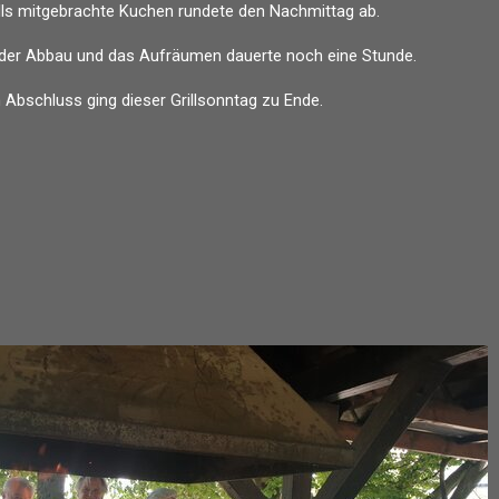
falls mitgebrachte Kuchen rundete den Nachmittag ab.
 der Abbau und das Aufräumen dauerte noch eine Stunde.
 Abschluss ging dieser Grillsonntag zu Ende.