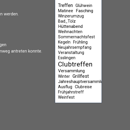
Treffen
Glühwein
Fasching
Matinee
en werden.
Winzerumzug
Bad_Tölz
Hüttenabend
Weihnachten
Sommernachtsfest
Kegeln
Frühling
ngen
Neujahrsempfang
imweg antreten konnte.
Veranstaltung
Esslingen
Clubtreffen
Versammlung
Grillfest
Winter
Jahreshauptversammlung
Ausflug
Clubreise
Frühjahrstreff
Weinfest