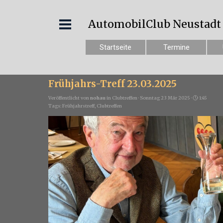
AutomobilClub Neustadt e
Startseite
Termine
Frühjahrs-Treff 23.03.2025
Veröffentlicht von
nohau
in
Clubtreffen
· Sonntag 23 Mär 2025 ·
1:45
Tags:
Frühjahrstreff
,
Clubtreffen